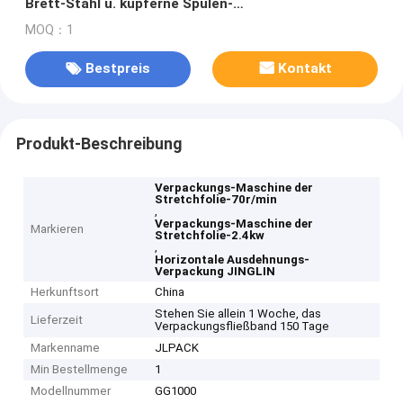
Brett-Stahl u. kupferne Spulen-
Verpackungsmaschine einwickelt
MOQ：1
Bestpreis
Kontakt
Produkt-Beschreibung
Verpackungs-Maschine der
Stretchfolie-70r/min
,
Verpackungs-Maschine der
Markieren
Stretchfolie-2.4kw
,
Horizontale Ausdehnungs-
Verpackung JINGLIN
Herkunftsort
China
Stehen Sie allein 1 Woche, das
Lieferzeit
Verpackungsfließband 150 Tage
Markenname
JLPACK
Min Bestellmenge
1
Modellnummer
GG1000