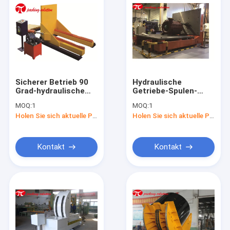
Sicherer Betrieb 90
Hydraulische
Grad-hydraulische
Getriebe-Spulen-
Spulen-Kipper-
Kipper-hohe
MOQ:
1
MOQ:
1
Spulen-Umsatz-
Geschwindigkeit 90
Holen Sie sich aktuelle Preis
Holen Sie sich aktuelle Preis
Maschinen-
Grad-automatische
Stahlspule in der
Form-Umsatz-
Linie Kipper
Maschine
Kontakt
Kontakt
Haus
Produkte
Über uns