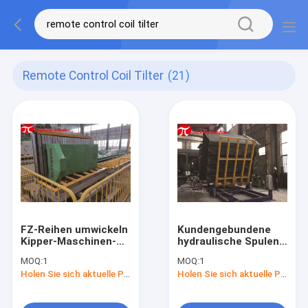
Remote Control Coil Tilter
(21)
FZ-Reihen umwickeln
Kundengebundene
Kipper-Maschinen-
hydraulische Spulen-
manuelle 1tons
Kipper-Spulen-
MOQ:
1
MOQ:
1
ladende Form
Umsatz-Maschinen-
Holen Sie sich aktuelle Preis
Holen Sie sich aktuelle Preis
Upender mit
Form Upender-
Verschiebungstabelle
Fernbedienung