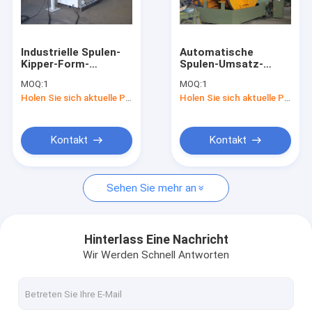
Fabrik-Ausflug
Qualitätskontrolle
Industrielle Spulen-
Automatische
Kipper-Form-
Spulen-Umsatz-
Treten Sie mit uns in Verbindung
Umsatz-Maschinen-
Maschinen-Form
MOQ:
1
MOQ:
1
mechanisches
Upender mit
Holen Sie sich aktuelle Preis
Holen Sie sich aktuelle Preis
Übergangs-1.5KW
beweglicher v-Tabelle
Nachrichten
CER genehmigt
Fordern Sie ein Zitat
Kontakt
Kontakt
Sehen Sie mehr an
Kupfernes Spulen-Verpackungsfließband
Kupferne Spulen-Verpackungs-Maschine
Hinterlass Eine Nachricht
Wir Werden Schnell Antworten
Aluminiumspulen-Verpackungsfließband
Aluminiumspulen-Verpackungs-Maschine