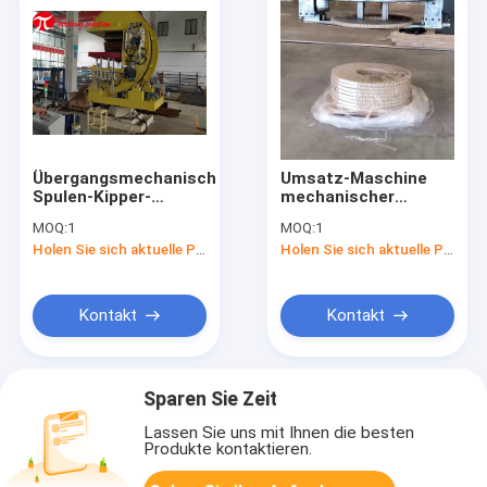
Übergangsmechanischer
Umsatz-Maschine
Spulen-Kipper-
mechanischer
einfache Operation
hydraulischer der
MOQ:
1
MOQ:
1
180 Grad-Spulen-
Spulen-Kipper-
Holen Sie sich aktuelle Preis
Holen Sie sich aktuelle Preis
Umsatz-Maschine
Fernsteuerungs-
mit Steuerung
Pupin-Spulen-5T
Kontakt
Kontakt
Sparen Sie Zeit
Lassen Sie uns mit Ihnen die besten
Produkte kontaktieren.