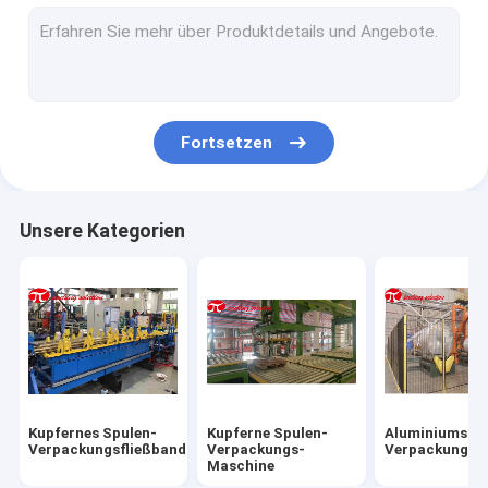
Stahlspule, die Linie einwickelt
StahlspulenVerpackungsmaschine
Stahldraht-Verpackungsmaschine
Fortsetzen
Stahlrohr-Verpackungsmaschine
Tragen der Verpackungsmaschine
Unsere Kategorien
Rohr-Verpackungsmaschine
Reifenverpackungsmaschine
Spulen-Kipper
horizontale Verpackungsmaschine
Kupfernes Spulen-
Kupferne Spulen-
Aluminiumspu
Paletten-Verpackung
Verpackungsfließband
Verpackungs-
Verpackungsfl
Maschine