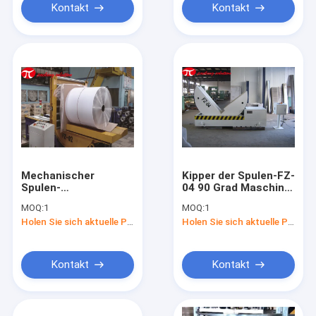
Kontakt
Kontakt
Mechanischer
Kipper der Spulen-FZ-
Spulen-
04 90 Grad Maschine
Kipper/Fernsteuerungsspulen-
1500mm
MOQ:
1
MOQ:
1
Umsatz-Maschinen-
Durchmesser-
Holen Sie sich aktuelle Preis
Holen Sie sich aktuelle Preis
Laden entsprechend
drehend Form-
Bedarf
Umsatz-4000kg
Kontakt
Kontakt