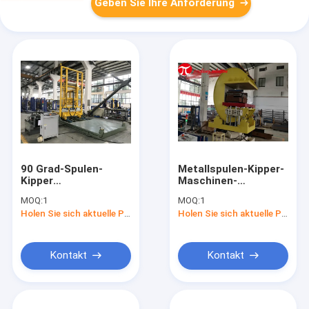
Geben Sie Ihre Anforderung
90 Grad-Spulen-
Metallspulen-Kipper-
Kipper
Maschinen-
kundengebundene
mechanische
MOQ:
1
MOQ:
1
Form-Umsatz-
Übertragung 180
Holen Sie sich aktuelle Preis
Holen Sie sich aktuelle Preis
Maschine
Laden der Grad-
industrieller Flip Mold
Spulen-Umsatz-
Upender
Maschinen-2T
Kontakt
Kontakt