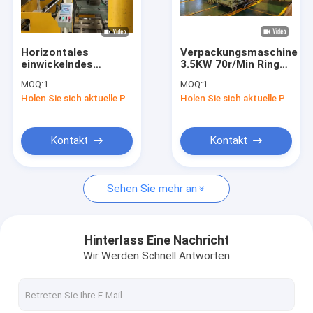
Fabrik-Ausflug
Qualitätskontrolle
Horizontales
Verpackungsmaschine
einwickelndes
3.5KW 70r/Min Ring
Treten Sie mit uns in Verbindung
Stahlspulen-
Speed Metal Vertical
MOQ:
1
MOQ:
1
Verpackungsmaschine
Coil 1200MM Od
Holen Sie sich aktuelle Preis
Holen Sie sich aktuelle Preis
380V 50HZ 800mm
Nachrichten
Od
Fordern Sie ein Zitat
Kontakt
Kontakt
Sehen Sie mehr an
Kupfernes Spulen-Verpackungsfließband
Kupferne Spulen-Verpackungs-Maschine
Hinterlass Eine Nachricht
Wir Werden Schnell Antworten
Aluminiumspulen-Verpackungsfließband
Aluminiumspulen-Verpackungs-Maschine