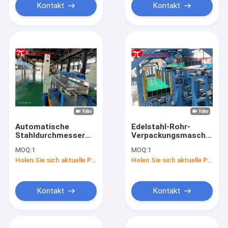
Kontakt
Kontakt
Automatische
Edelstahl-Rohr-
Stahldurchmesser
Verpackungsmaschine
55mm der rohr-
automatische
MOQ:
1
MOQ:
1
Verpackungsmaschine-
horizontale 70r/Min
Holen Sie sich aktuelle Preis
Holen Sie sich aktuelle Preis
Stretchfolie-
With PLC-Steuerung
Verpackungs-
Maschinen-200mm
Identifikation
Kontakt
Kontakt