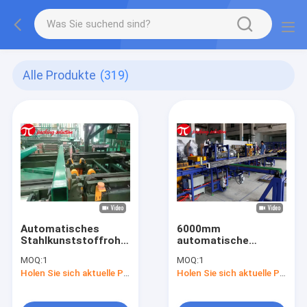
Alle Produkte
(319)
Automatisches
6000mm
Stahlkunststoffrohr-
automatische
rostfreie Rohr-
horizontale
MOQ:
1
MOQ:
1
Verpackungsmaschine
Stahlröhrenverpackungs-
Holen Sie sich aktuelle Preis
Holen Sie sich aktuelle Preis
der rohr-
Maschinen-/Rohr-
Verpackungsmaschine-
Bündel-Verpackungs-
200-800mm
Maschine