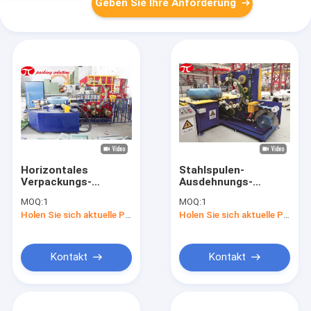
Geben Sie Ihre Anforderung
Horizontales
Stahlspulen-
Verpackungs-
Ausdehnungs-
Maschine 70r/Min
Verpackungs-
MOQ:
1
MOQ:
1
Hochgeschwindigkeitsod
Maschine 60r/Min
Holen Sie sich aktuelle Preis
Holen Sie sich aktuelle Preis
1000mm
Ring Speed 12000kg
mit HMI-Schirm
Kontakt
Kontakt