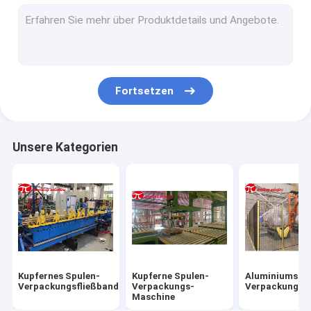
Stahlspule, die Linie einwickelt
StahlspulenVerpackungsmaschine
Stahldraht-Verpackungsmaschine
Fortsetzen
Stahlrohr-Verpackungsmaschine
Tragen der Verpackungsmaschine
Unsere Kategorien
Rohr-Verpackungsmaschine
Reifenverpackungsmaschine
Spulen-Kipper
horizontale Verpackungsmaschine
Kupfernes Spulen-
Kupferne Spulen-
Aluminiumspu
Paletten-Verpackung
Verpackungsfließband
Verpackungs-
Verpackungsfl
Maschine