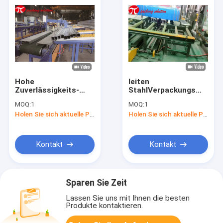
Hohe
leiten
Zuverlässigkeits-
StahlVerpackungsmaschi
horizontale
2-10m-Förderer-
MOQ:
1
MOQ:
1
Verpackungs-
Länge PVC des rohr-
Holen Sie sich aktuelle Preis
Holen Sie sich aktuelle Preis
Maschine für
1.5kw Verpackungs-
Stahlschnelle
Maschine
Verpackengeschwindigkeit
der rohr-1.5kW
Kontakt
Kontakt
Sparen Sie Zeit
Lassen Sie uns mit Ihnen die besten
Produkte kontaktieren.