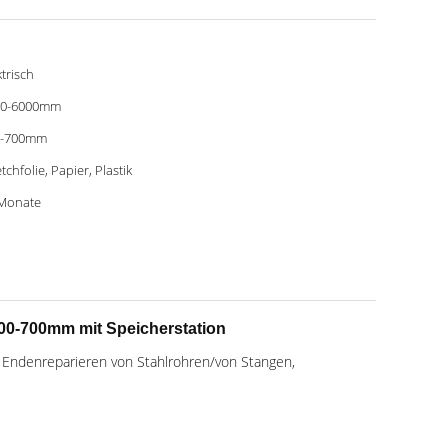
ktrisch
00-6000mm
0-700mm
etchfolie, Papier, Plastik
Monate
0-700mm mit Speicherstation
s Endenreparieren von Stahlrohren/von Stangen,