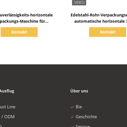
Zeige Details
Zeige Details
uverlässigkeits-horizontale
Edelstahl-Rohr-Verpackung
packungs-Maschine für
automatische horizontale 
Stahlschnelle
With PLC-Steuerun
Kontakt
Kontakt
engeschwindigkeit der rohr-
1.5kW
Ausflug
Über uns
uct Line
Bie
 / ODM
Geschichte
D
Service