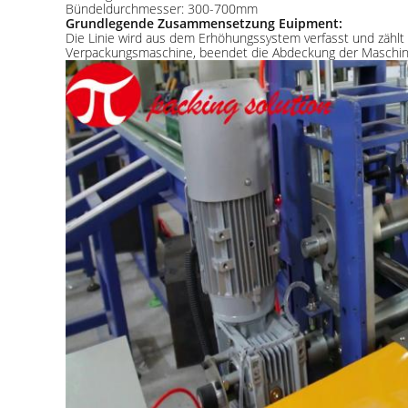
Bündeldurchmesser: 300-700mm
Grundlegende Zusammensetzung Euipment:
Die Linie wird aus dem Erhöhungssystem verfasst und zäh
Verpackungsmaschine, beendet die Abdeckung der Maschine, 