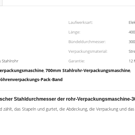
Laufwerksart:
Ele
Länge:
40
Bündeldurchmesser:
30
Verpackungsmaterial:
Str
 Stahlrohr
Garantie:
12 
Verpackungsmaschine
700mm Stahlrohr-Verpackungsmaschine
,
,
röhrenverpackungs-Pack-Band
cher Stahldurchmesser der rohr-Verpackungsmaschine-30
d zählt, das Stapeln und gurtet, die Abdeckung, die Verpackung und da