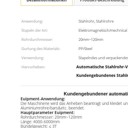
Anwendung:
Stahlrohr, Stahlrohre
Stapeln der Art:
Elektromagnetisch/mechnical
Rohrdurchmesser:
20mm~120mm
Gurtung des Materials:
PP/Steel
Verwendung:
Stapelndes und verpackendes
Automatische Stahlrohr-
Hervorheben:
Kundengebundenes Stahl
Kundengebundener automatis
Euipment-Anwendung:
Die Maschinerie wird das Anheben beantragt und kleidet un
Aluminiumrohre/bars&etc. beendet.
Hauptparameter Euipment:
Rohrdurchmesser: 20mm~120mm
Länge: 4000-6000mm
Bündelgewicht: ≤ 3T