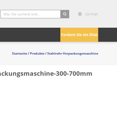
German
search
Fordern Sie ein Zitat
Startseite
/
Produkte
/
Stahlrohr-Verpackungsmaschine
packungsmaschine-300-700mm