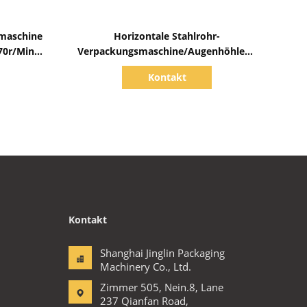
Zeige Details
smaschine
Horizontale Stahlrohr-
70r/Min
Verpackungsmaschine/Augenhöhlenv
g
erpackungs-Maschine PLC-Steuerung
Kontakt
mit Fütterungsfestlegung
Kontakt
Shanghai Jinglin Packaging
Machinery Co., Ltd.
Zimmer 505, Nein.8, Lane
237 Qianfan Road,