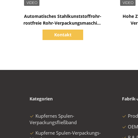
Zeige Details
Automatisches Stahlkunststoffrohr-
Hohe Z
rostfreie Rohr-Verpackungsmaschine
Ver
der rohr-Verpackungsmaschine-200-
Kontakt
800mm
Verpack
Kategorien
Fabrik-
Kupfernes Spulen-
Prod
Verpackungsfließband
OEM
Kupferne Spulen-Verpackungs-
R & 