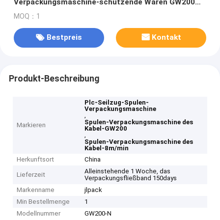
Verpackungsmaschine-schützende Waren GW200
8m/Min Roller Speed
MOQ：1
Bestpreis
Kontakt
Produkt-Beschreibung
Plc-Seilzug-Spulen-
Verpackungsmaschine
,
Spulen-Verpackungsmaschine des
Markieren
Kabel-GW200
,
Spulen-Verpackungsmaschine des
Kabel-8m/min
Herkunftsort
China
Alleinstehende 1 Woche, das
Lieferzeit
Verpackungsfließband 150days
Markenname
jlpack
Min Bestellmenge
1
Modellnummer
GW200-N