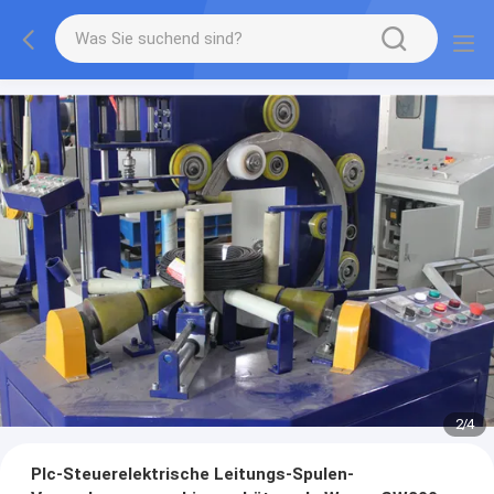
2
/
4
Plc-Steuerelektrische Leitungs-Spulen-