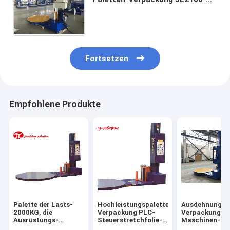
mit explosionssicherem
breiterem Film-Wagen des
Gerät-1200mm
Fortsetzen
Empfohlene Produkte
Palette der Lasts-
Hochleistungspaletten-
Ausdehnungs-
2000KG, die
Verpackung PLC-
Verpackungs-
Ausrüstungs-
Steuerstretchfolie-
Maschinen-
industrielle
Paletten-
Antiexplosion