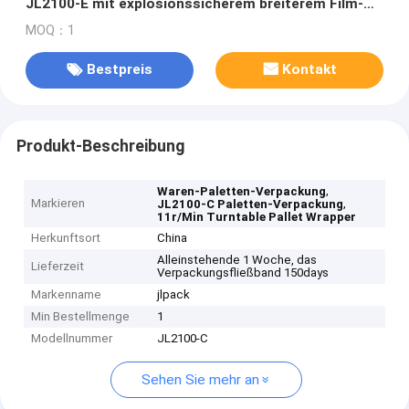
JL2100-E mit explosionssicherem breiterem Film-
Wagen des Gerät-1200mm
MOQ：1
Bestpreis
Kontakt
Produkt-Beschreibung
,
Waren-Paletten-Verpackung
Markieren
,
JL2100-C Paletten-Verpackung
11r/Min Turntable Pallet Wrapper
Herkunftsort
China
Alleinstehende 1 Woche, das
Lieferzeit
Verpackungsfließband 150days
Markenname
jlpack
Min Bestellmenge
1
Modellnummer
JL2100-C
Sehen Sie mehr an