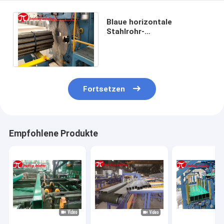
Blaue horizontale
Stahlrohr-
Verpackungsmaschine
1.5kw 1m/Min 90r/Min
Precise Positioning
Fortsetzen
Empfohlene Produkte