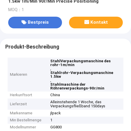
1.5kw 1m/Min 90r/Min Precise Positioning
MOQ：1
Bestpreis
Kontakt
Produkt-Beschreibung
StahlVerpackungsmaschine des
rohr-1m/min
,
Stahlrohr-Verpackungsmaschine
Markieren
1.5kw
,
Stahlmaschine der
Röhrenverpackungs-90r/min
Herkunftsort
China
Alleinstehende 1 Woche, das
Lieferzeit
Verpackungsfließband 150days
Markenname
jlpack
Min Bestellmenge
1
Modellnummer
GG800