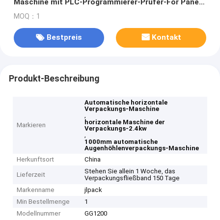
Maschine mit PLC-Programmierer-Prüfer-For Panel
And-Tür
MOQ：1
Bestpreis
Kontakt
Produkt-Beschreibung
Automatische horizontale
Verpackungs-Maschine
,
horizontale Maschine der
Markieren
Verpackungs-2.4kw
,
1000mm automatische
Augenhöhlenverpackungs-Maschine
Herkunftsort
China
Stehen Sie allein 1 Woche, das
Lieferzeit
Verpackungsfließband 150 Tage
Markenname
jlpack
Min Bestellmenge
1
Modellnummer
GG1200