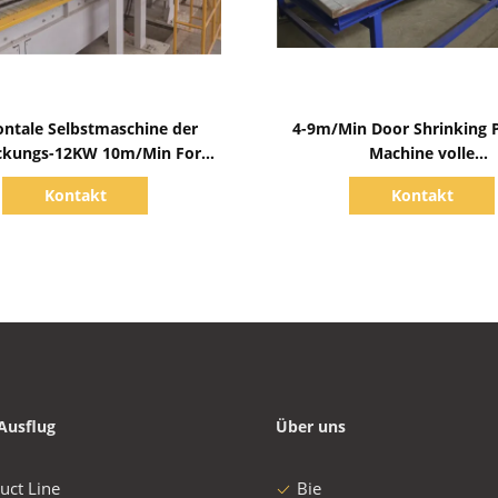
Zeige Details
Zeige Details
ontale Selbstmaschine der
4-9m/Min Door Shrinking 
ckungs-12KW 10m/Min For
Machine volle
Irregular Object
Verpackenstromversorgun
Kontakt
Kontakt
Breiten-1200mm
Ausflug
Über uns
uct Line
Bie