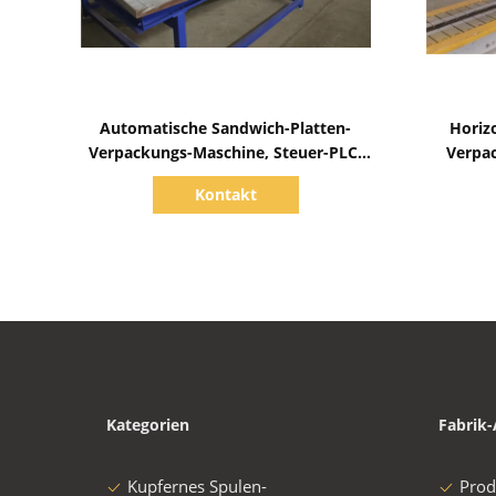
Zeige Details
Automatische Sandwich-Platten-
Horiz
Verpackungs-Maschine, Steuer-PLC-
Verpa
Platten-Schrumpfverpackungs-Laden
Kontakt
100kg
Kategorien
Fabrik-
Kupfernes Spulen-
Prod