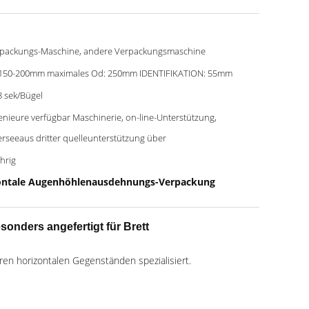
packungs-Maschine, andere Verpackungsmaschine
150-200mm maximales Od: 250mm IDENTIFIKATION: 55mm
8 sek/Bügel
enieure verfügbar Maschinerie, on-line-Unterstützung,
rseeaus dritter quelleunterstützung über
ährig
ntale Augenhöhlenausdehnungs-Verpackung
nders angefertigt für Brett
ren horizontalen Gegenständen spezialisiert.