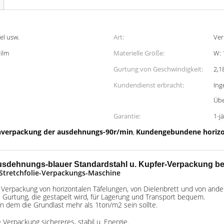
el usw.
Art:
Ver
Film
Materielle Größe:
W: 
Gurtung von Geschwindigkeit:
2,1
Kundendienst erbracht:
Ing
Übe
Garantie:
1-j
nverpackung der ausdehnungs-90r/min
Kundengebundene horizo
,
sdehnungs-blauer Standardstahl u. Kupfer-Verpackung beso
tretchfolie-Verpackungs-Maschine
 Verpackung von horizontalen Täfelungen, von Dielenbrett und von ande
Gurtung, die gestapelt wird, für Lagerung und Transport bequem.
n dem die Grundlast mehr als 1ton/m2 sein sollte.
erpackung sichereres, stabil u. Energie.