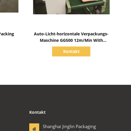
Zeige Details
Packing
Auto-Licht-horizontale Verpackungs-
Maschine GG500 12m/Min With
g 380V
Separate Operating Station
Kontakt
Kontakt
Shanghai Jinglin Packaging