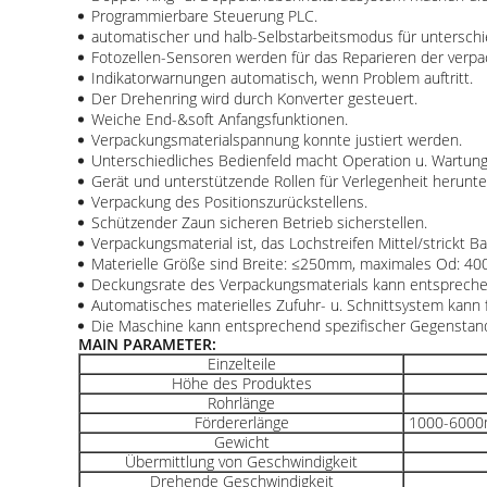
Programmierbare Steuerung PLC.
automatischer und halb-Selbstarbeitsmodus für unterschi
Fotozellen-Sensoren werden für das Reparieren der ver
Indikatorwarnungen automatisch, wenn Problem auftritt.
Der Drehenring wird durch Konverter gesteuert.
Weiche End-&soft Anfangsfunktionen.
Verpackungsmaterialspannung konnte justiert werden.
Unterschiedliches Bedienfeld macht Operation u. Wartung 
Gerät und unterstützende Rollen für Verlegenheit herunt
Verpackung des Positionszurückstellens.
Schützender Zaun sicheren Betrieb sicherstellen.
Verpackungsmaterial ist, das Lochstreifen Mittel/strickt
Materielle Größe sind Breite: ≤250mm, maximales Od: 40
Deckungsrate des Verpackungsmaterials kann entsprechen
Automatisches materielles Zufuhr- u. Schnittsystem kann
Die Maschine kann entsprechend spezifischer Gegenstand
MAIN PARAMETER:
Einzelteile
Höhe des Produktes
Rohrlänge
Fördererlänge
1000-6000m
Gewicht
Übermittlung von Geschwindigkeit
Drehende Geschwindigkeit