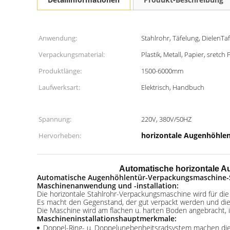
Anwendung:
Stahlrohr, Täfelung, DielenTaf
Verpackungsmaterial:
Plastik, Metall, Papier, sretch 
Produktlänge:
1500-6000mm
Laufwerksart:
Elektrisch, Handbuch
Spannung:
220V, 380V/50HZ
horizontale Augenhöhle
Hervorheben:
Automatische horizontale Au
Automatische Augenhöhlentür-Verpackungsmaschine-S
Maschinenanwendung und
-installation
:
Die horizontale Stahlrohr-Verpackungsmaschine wird für die
Es macht den Gegenstand, der gut verpackt werden und die 
Die Maschine wird am flachen u. harten Boden angebracht, i
Maschineninstallationshauptmerkmale:
Doppel-Ring- u. Doppelunebenheitsradsystem machen die V