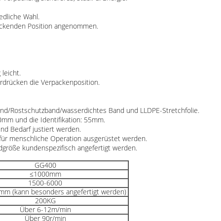
edliche Wahl.
packenden Position angenommen.
leicht.
erdrücken die Verpackenposition.
 Band/Rostschutzband/wasserdichtes Band und LLDPE-Stretchfolie.
0mm und die Identifikation: 55mm.
d Bedarf justiert werden.
 für menschliche Operation ausgerüstet werden.
größe kundenspezifisch angefertigt werden.
GG400
≤1000mm
1500-6000
m (kann besonders angefertigt werden)
200KG
Über 6-12m/min
Über 90r/min