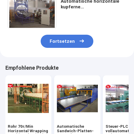
Automatische horizontale
kupferne
Verpackungsmaschine PLC-
Stahlsteuerung mit V-
artigem Förderer
Fortsetzen
Empfohlene Produkte
Rohr 70r/Min
Automatische
Steuer-PLC de
Horizontal Wrapping
Sandwich-Platten-
vollautomatis