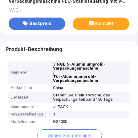
Verpackungsmaschine PLC-Stahlsteuerung mit V-
artigem Förderer
MOQ：1
Bestpreis
Kontakt
Produkt-Beschreibung
JINGLIN-Aluminiumprofil-
Verpackungsmaschine
Markieren
,
Tür-Aluminiumprofil-
Verpackungsmaschine
Herkunftsort
China
Stehen Sie allein 1 Woche, das
Lieferzeit
Verpackungsfließband 150 Tage
Markenname
JLPACK
Min Bestellmenge
1
Modellnummer
GG1000
Sehen Sie mehr an