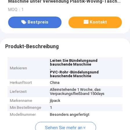
Maschine unter Verwendung Plastik-Woving-Tasche
zusammenrollt
MOQ：1
Bestpreis
Kontakt
Produkt-Beschreibung
Leiten Sie Bündelungsund
bauschende Maschine
Markieren
,
PVC-Rohr-Bündelungsund
bauschende Maschine
Herkunftsort
China
Alleinstehende 1 Woche, das
Lieferzeit
Verpackungsfließband 150days
Markenname
jlpack
Min Bestellmenge
1
Modellnummer
Besonders angefertigt
Sehen Sie mehr an