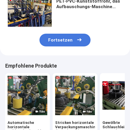
PET-PVC-Kunststoffrohr, das
Aufbauschungs-Maschine
unter Verwendung Plastik-
Woving-Tasche
zusammenrollt
Fortsetzen
Empfohlene Produkte
Automatische
Stricken horizontale
Gewölbte
horizontale
Verpackungsmaschine
Schlauchleitu