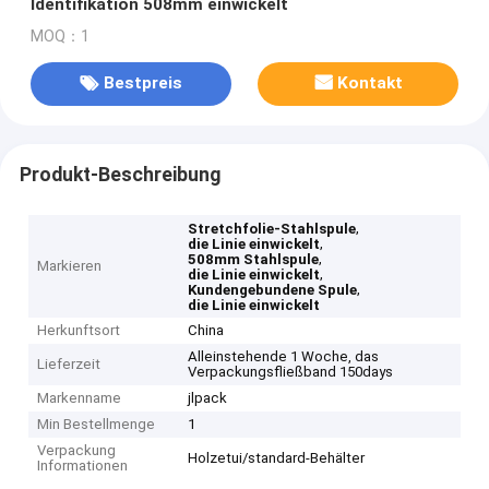
Identifikation 508mm einwickelt
MOQ：1
Bestpreis
Kontakt
Produkt-Beschreibung
,
Stretchfolie-Stahlspule
,
die Linie einwickelt
,
508mm Stahlspule
Markieren
,
die Linie einwickelt
,
Kundengebundene Spule
die Linie einwickelt
Herkunftsort
China
Alleinstehende 1 Woche, das
Lieferzeit
Verpackungsfließband 150days
Markenname
jlpack
Min Bestellmenge
1
Verpackung
Holzetui/standard-Behälter
Informationen