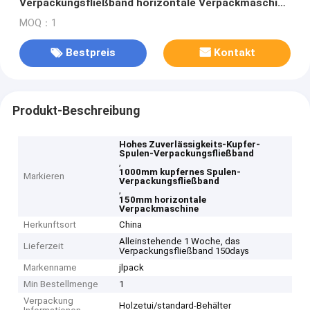
Verpackungsfließband horizontale Verpackmaschine
Ods 1000mm
MOQ：1
Bestpreis
Kontakt
Produkt-Beschreibung
Hohes Zuverlässigkeits-Kupfer-
Spulen-Verpackungsfließband
,
1000mm kupfernes Spulen-
Markieren
Verpackungsfließband
,
150mm horizontale
Verpackmaschine
Herkunftsort
China
Alleinstehende 1 Woche, das
Lieferzeit
Verpackungsfließband 150days
Markenname
jlpack
Min Bestellmenge
1
Verpackung
Holzetui/standard-Behälter