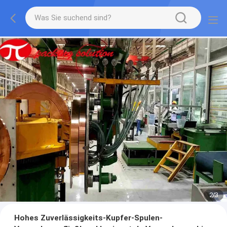
2
/
3
Hohes Zuverlässigkeits-Kupfer-Spulen-