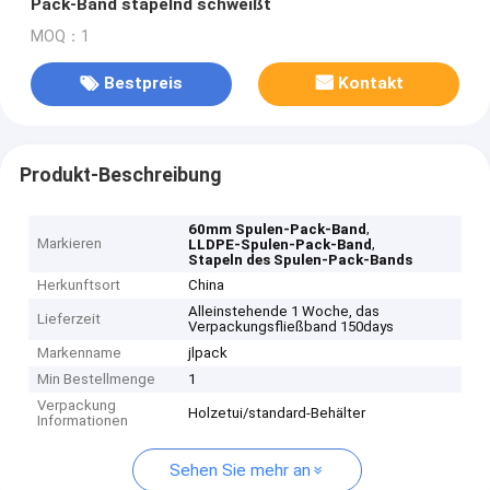
Pack-Band stapelnd schweißt
MOQ：1
Bestpreis
Kontakt
Produkt-Beschreibung
,
60mm Spulen-Pack-Band
Markieren
,
LLDPE-Spulen-Pack-Band
Stapeln des Spulen-Pack-Bands
Herkunftsort
China
Alleinstehende 1 Woche, das
Lieferzeit
Verpackungsfließband 150days
Markenname
jlpack
Min Bestellmenge
1
Verpackung
Holzetui/standard-Behälter
Informationen
Sehen Sie mehr an