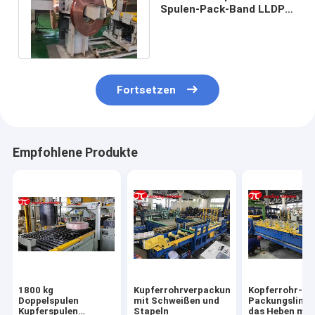
Spulen-Pack-Band LLDPE,
das Pack-Band stapelnd
schweißt
Fortsetzen
Empfohlene Produkte
1800 kg
Kupferrohrverpackungslinie
Kopferrohr-
Doppelspulen
mit Schweißen und
Packungslinie 
Kupferspulen
Stapeln
das Heben mit