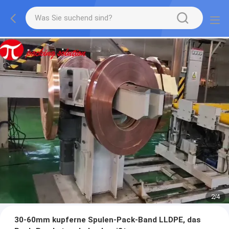
2
/
4
30-60mm kupferne Spulen-Pack-Band LLDPE, das