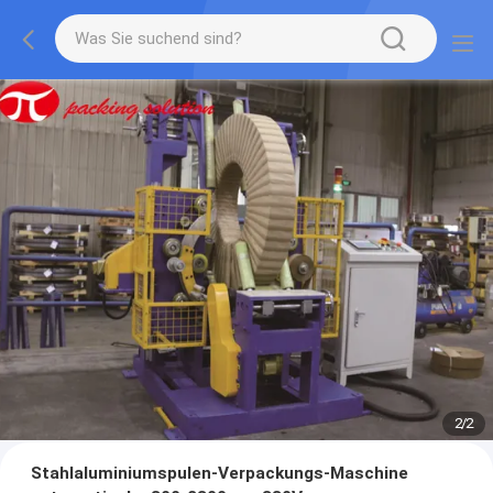
2
/
2
Stahlaluminiumspulen-Verpackungs-Maschine