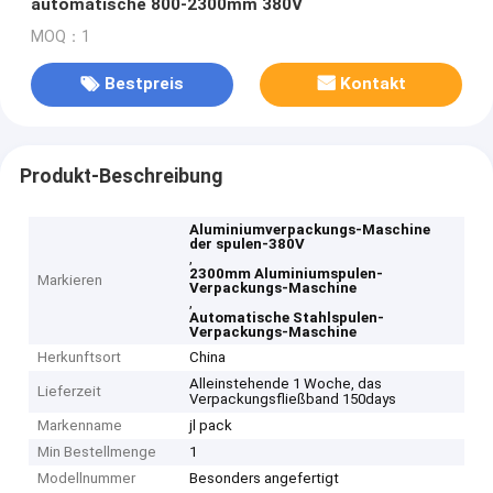
automatische 800-2300mm 380V
MOQ：1
Bestpreis
Kontakt
Produkt-Beschreibung
Aluminiumverpackungs-Maschine
der spulen-380V
,
2300mm Aluminiumspulen-
Markieren
Verpackungs-Maschine
,
Automatische Stahlspulen-
Verpackungs-Maschine
Herkunftsort
China
Alleinstehende 1 Woche, das
Lieferzeit
Verpackungsfließband 150days
Markenname
jl pack
Min Bestellmenge
1
Modellnummer
Besonders angefertigt