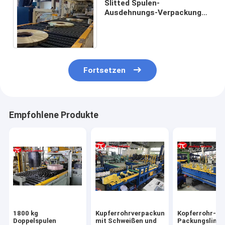
Slitted Spulen-
Ausdehnungs-Verpackungs-
Maschine des Spulen-
Verpackungs-Maschinen-
Gurt-5T
Fortsetzen
Empfohlene Produkte
1800 kg
Kupferrohrverpackungslinie
Kopferrohr-
Doppelspulen
mit Schweißen und
Packungslinie 