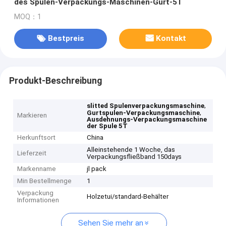
des Spulen-Verpackungs-Maschinen-Gurt-5T
MOQ：1
Bestpreis
Kontakt
Produkt-Beschreibung
,
slitted Spulenverpackungsmaschine
,
Gurtspulen-Verpackungsmaschine
Markieren
Ausdehnungs-Verpackungsmaschine
der Spule 5T
Herkunftsort
China
Alleinstehende 1 Woche, das
Lieferzeit
Verpackungsfließband 150days
Markenname
jl pack
Min Bestellmenge
1
Verpackung
Holzetui/standard-Behälter
Informationen
Sehen Sie mehr an