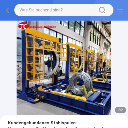
2
/
2
Kundengebundenes Stahlspulen-