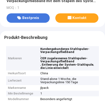
Verpackungsfließband mit dem Stapeln des Systems
und der Entleerung des Systems
MOQ：1
Bestpreis
Kontakt
Produkt-Beschreibung
Kundengebundenes Stahlspulen-
Verpackungsfließband
,
Markieren
CER zugelassenes Stahlspulen-
Verpackungsfließband
,
,
Entleerung der System-Stahlspule
die Linie einwickelt
Herkunftsort
China
Stand-alone 1 Woche, die
Lieferzeit
Verpackungslinie 150 Tage
Markenname
jlpack
Min Bestellmenge
1
Modellnummer
Besonders angefertigt