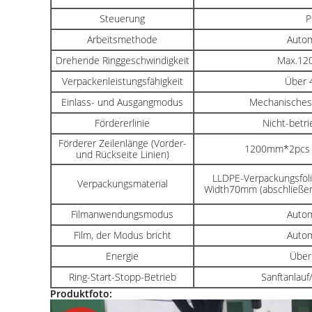
Steuerung
P
Arbeitsmethode
Autom
Drehende Ringgeschwindigkeit
Max.120
Verpackenleistungsfähigkeit
Über 
Einlass- und Ausgangmodus
Mechanisches
Fördererlinie
Nicht-betri
Förderer Zeilenlänge (Vorder-
1200mm*2pcs (
und Rückseite Linien)
LLDPE-Verpackungsfol
Verpackungsmaterial
Width70mm (abschließend
Filmanwendungsmodus
Autom
Film, der Modus bricht
Autom
Energie
Über
Ring-Start-Stopp-Betrieb
Sanftanlauf
Produktfoto: