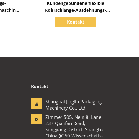
gs-
Kundengebundene flexible
maschine
Rohrschlange-Ausdehnungs-
Verpackungs-Maschinen-vertikale
Kontakt
Art, die Spule 100KG trägt
Kontakt
Shanghai Jinglin Packaging
Machinery Co., Ltd.
Zimmer 505, Nein.8, Lane
237 Qianfan Road,
Songjiang District, Shanghai,
China ((G60 Wissenschafts-