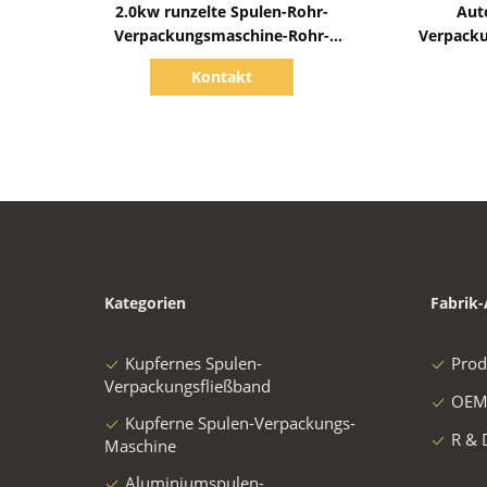
2.0kw runzelte Spulen-Rohr-
Aut
Verpackungsmaschine-Rohr-
Verpacku
Verpackungs-Maschine
Verpacku
Kontakt
Kategorien
Fabrik-
Kupfernes Spulen-
Prod
Verpackungsfließband
OEM
Kupferne Spulen-Verpackungs-
R & 
Maschine
Aluminiumspulen-