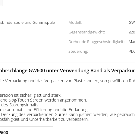
assbinderspule und Gummispule
Modell:
GW
Gegenstandgewicht:
≤2
Drehende Ringgeschwindigkeit:
Max
Steuerung:
PL
Rohrschlange GW600 unter Verwendung Band als Verpackun
ie Verpackung und das Verpacken von Plastikspulen, von gewölbten Ro
tion ist sicher, glatt und stark.
nendialog-Touch Screen werden angenommen.
des Störungsinhalts.
 die automatische Fütterung und die Entladung.
die Deckung des verpackenden Gurtes kann justiert werden, wie gebrauc
fähigkeit und Unterhaltbarkeit zu verbessern.
600