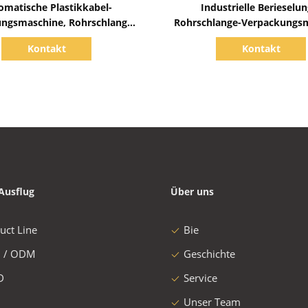
omatische Plastikkabel-
Industrielle Berieselun
ngsmaschine, Rohrschlange-
Rohrschlange-Verpackungs
ng 50r/Min 50mm materielle
45s/Pcs GS300-N
Kontakt
Kontakt
Identifikation
Ausflug
Über uns
uct Line
Bie
 / ODM
Geschichte
D
Service
Unser Team