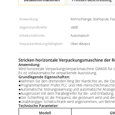
Anwendung:
Rohrschlange, Stahlspule, F
Gegenstandbreite:
≤600
Arbeitsmethode:
Automatisch
Verpackenleistungsfähigkeit:
Über 40s/pcs
Stricken horizontale Verpackungsmaschine der 
Anwendung:
Wird horizontale VerpackungsVerpackmaschine GW600 für d
Es ist vollautomatische verpackende Ausrüstung.
Grundlegende Eigenschaften:
●Nehmen Sie den drehenden Ring der Klardichte an, die Opera
●Programmierbarer Prüfer PLC und HMI-menschlichmaschi
●Automatische Störungswarnung und automatische Anzeige 
●Ausgerüstet mit dem Parallelgreifer für Be- und Entladung,
●Der Schleifring ist die Frequenz, die gesteuert wird und 
●Unabhängiger Schaltschrank wird angenommen, um Betriebs
Technische Parameter:
Modell
GW