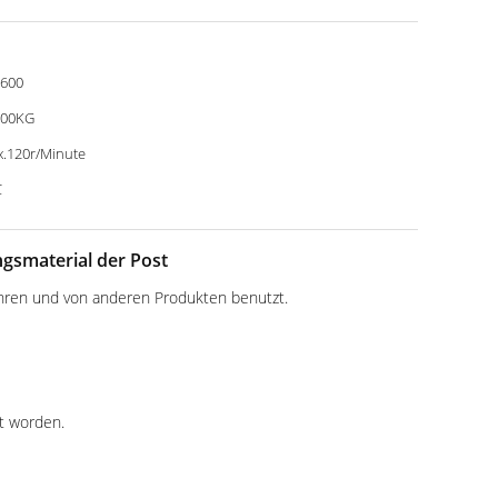
600
000KG
.120r/Minute
C
gsmaterial der Post
hren und von anderen Produkten benutzt.
ht worden.