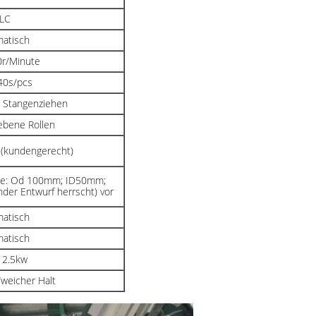
LC
atisch
r/Minute
40s/pcs
 Stangenziehen
ebene Rollen
kundengerecht)
ie: Od 100mm; ID50mm;
er Entwurf herrscht) vor
atisch
atisch
 2.5kw
/weicher Halt