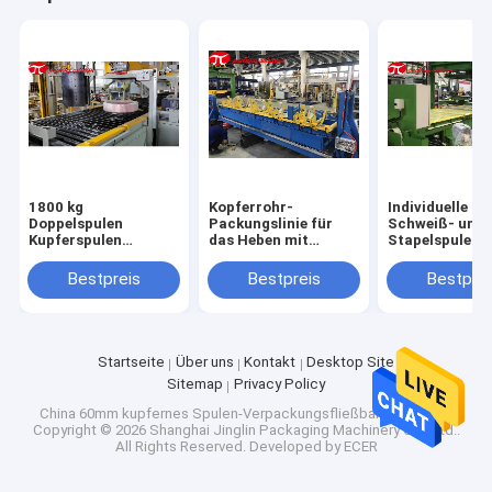
1800 kg
Kopferrohr-
Individuelle
Doppelspulen
Packungslinie für
Schweiß- und
Kupferspulen
das Heben mit
Stapelspulen-
Verpackungslinie mit
Verbundpapierband
Schnittlinie fü
fortgeschrittenem
Stretchfilmve
Bestpreis
Bestpreis
Bestprei
PLC-System
Startseite
Über uns
Kontakt
Desktop Site
Sitemap
Privacy Policy
China 60mm kupfernes Spulen-Verpackungsfließband Supplier.
Copyright © 2026 Shanghai Jinglin Packaging Machinery Co., Ltd..
All Rights Reserved. Developed by
ECER