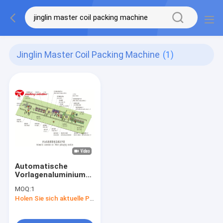
Jinglin Master Coil Packing Machine
(1)
Automatische
Vorlagenaluminiumausdehnungs-
Verpackung der
MOQ:
1
spulen-11KW mit
Holen Sie sich aktuelle Preis
mehrfacher Rollen-
Station