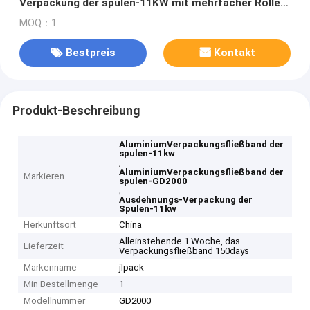
Verpackung der spulen-11KW mit mehrfacher Rollen-
Station
MOQ：1
Bestpreis
Kontakt
Produkt-Beschreibung
AluminiumVerpackungsfließband der
spulen-11kw
,
AluminiumVerpackungsfließband der
Markieren
spulen-GD2000
,
Ausdehnungs-Verpackung der
Spulen-11kw
Herkunftsort
China
Alleinstehende 1 Woche, das
Lieferzeit
Verpackungsfließband 150days
Markenname
jlpack
Min Bestellmenge
1
Modellnummer
GD2000