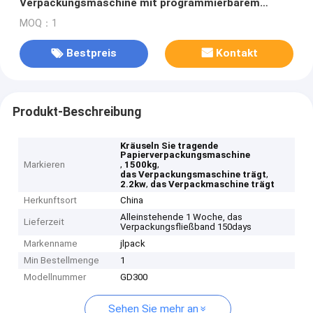
Verpackungsmaschine mit programmierbarem
Prüfer GS300 PLC trägt
MOQ：1
Bestpreis
Kontakt
Produkt-Beschreibung
Kräuseln Sie tragende
Papierverpackungsmaschine
,
,
Markieren
1500kg
,
das Verpackungsmaschine trägt
,
2.2kw
das Verpackmaschine trägt
Herkunftsort
China
Alleinstehende 1 Woche, das
Lieferzeit
Verpackungsfließband 150days
Markenname
jlpack
Min Bestellmenge
1
Modellnummer
GD300
Sehen Sie mehr an