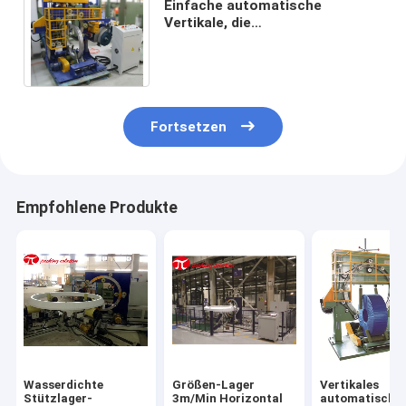
Einfache automatische
Vertikale, die
Verpackungsmaschine mit
programmierbarem Prüfer
GS300 PLC trägt
Fortsetzen
Empfohlene Produkte
Wasserdichte
Größen-Lager
Vertikales
Stützlager-
3m/Min Horizontal
automatische