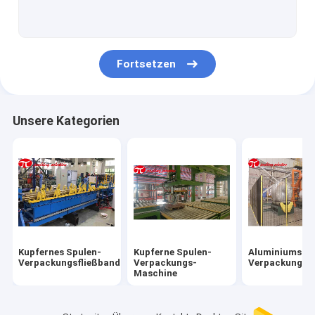
Stahlspule, die Linie einwickelt
StahlspulenVerpackungsmaschine
Fortsetzen
Stahldraht-Verpackungsmaschine
Stahlrohr-Verpackungsmaschine
Unsere Kategorien
Tragen der Verpackungsmaschine
Rohr-Verpackungsmaschine
Reifenverpackungsmaschine
Spulen-Kipper
Kupfernes Spulen-
Kupferne Spulen-
Aluminiumspu
horizontale Verpackungsmaschine
Verpackungsfließband
Verpackungs-
Verpackungsfl
Maschine
Paletten-Verpackung