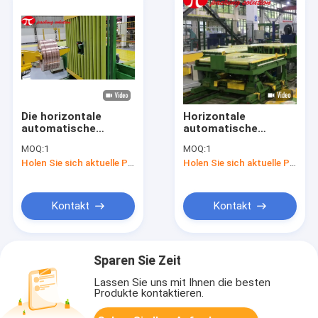
Die horizontale
Horizontale
automatische
automatische
kupferne
kupferne Spulen-
MOQ:
1
MOQ:
1
Stoßzeitspule, die
Verpackungs-
Holen Sie sich aktuelle Preis
Holen Sie sich aktuelle Preis
Verpackungsmaschine
Maschinen-Spulen-
PLC einwickelt,
Verpackungsmaschine
steuern elektrisches
gefahren
Kontakt
Kontakt
Sparen Sie Zeit
Lassen Sie uns mit Ihnen die besten
Produkte kontaktieren.