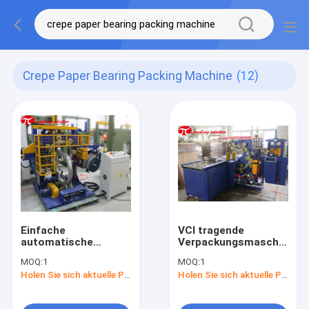
Crepe Paper Bearing Packing Machine
(12)
Einfache
VCI tragende
automatische
Verpackungsmaschine
Vertikale, die
Automactic-
MOQ:
1
MOQ:
1
Verpackungsmaschine
Papierrolle 1.5kw
Holen Sie sich aktuelle Preis
Holen Sie sich aktuelle Preis
mit
GW300 mit Förderer
programmierbarem
Prüfer GS300 PLC