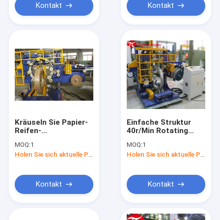
trägt
Kontakt
Kontakt
Kräuseln Sie Papier-
Einfache Struktur
Reifen-
40r/Min Rotating
Verpackungsmaschine-
Bearing Packing
MOQ:
1
MOQ:
1
Arbeitseinsparungs-
Machine 380V/50Hz
Holen Sie sich aktuelle Preis
Holen Sie sich aktuelle Preis
Spulen-
für Stahlspulen
Ausdehnungs-
Verpackungs-
Maschine 3.0kw
Kontakt
Kontakt