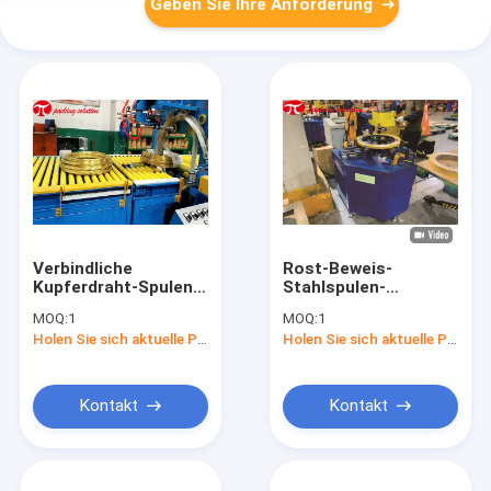
Geben Sie Ihre Anforderung
Verbindliche
Rost-Beweis-
Kupferdraht-Spulen-
Stahlspulen-
Verpackungsmaschine
Verpackungsmaschine
MOQ:
1
MOQ:
1
ID500mm justierbar
Ring Packaging
Holen Sie sich aktuelle Preis
Holen Sie sich aktuelle Preis
mit dem Kippen des
Machine 380V
Verpackungssystems
4.5kw
Kontakt
Kontakt