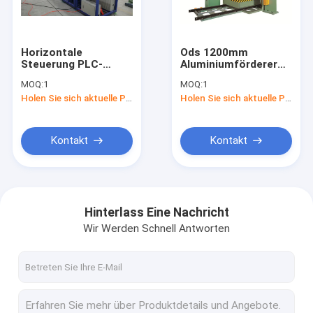
Fabrik-Ausflug
Qualitätskontrolle
Horizontale
Ods 1200mm
Steuerung PLC-
Aluminiumförderer
Treten Sie mit uns in Verbindung
GW300, die
der spulen-
MOQ:
1
MOQ:
1
Ausdehnungs-
Verpackungs-
Holen Sie sich aktuelle Preis
Holen Sie sich aktuelle Preis
Verpackungs-
Maschinen-80r/Min
Nachrichten
Maschine mit
Coil Packaging Line
Förderer 3m/Min
With
trägt
Fordern Sie ein Zitat
Kontakt
Kontakt
Kupfernes Spulen-Verpackungsfließband
Hinterlass Eine Nachricht
Wir Werden Schnell Antworten
Kupferne Spulen-Verpackungs-Maschine
Aluminiumspulen-Verpackungsfließband
Aluminiumspulen-Verpackungs-Maschine