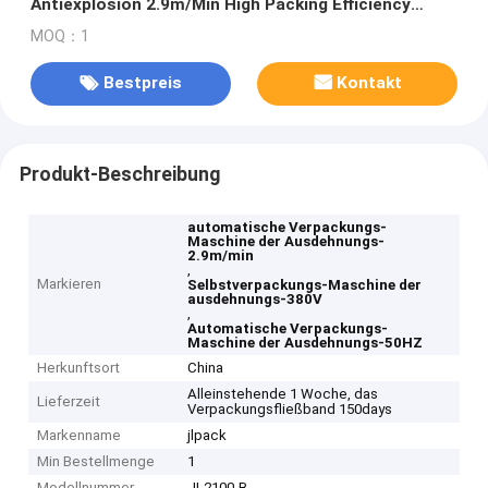
Antiexplosion 2.9m/Min High Packing Efficiency
Automatic
MOQ：1
Bestpreis
Kontakt
Produkt-Beschreibung
automatische Verpackungs-
Maschine der Ausdehnungs-
2.9m/min
,
Markieren
Selbstverpackungs-Maschine der
ausdehnungs-380V
,
Automatische Verpackungs-
Maschine der Ausdehnungs-50HZ
Herkunftsort
China
Alleinstehende 1 Woche, das
Lieferzeit
Verpackungsfließband 150days
Markenname
jlpack
Min Bestellmenge
1
Modellnummer
JL2100-B