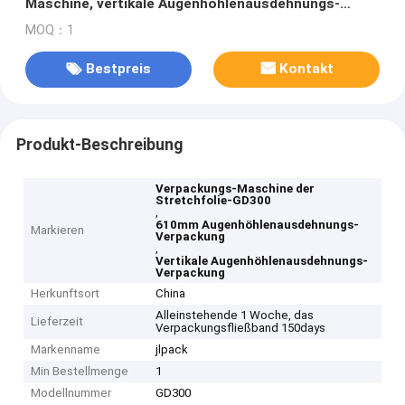
Maschine, vertikale Augenhöhlenausdehnungs-
Verpackung 610mm Identifikation
MOQ：1
Bestpreis
Kontakt
Produkt-Beschreibung
Verpackungs-Maschine der
Stretchfolie-GD300
,
610mm Augenhöhlenausdehnungs-
Markieren
Verpackung
,
Vertikale Augenhöhlenausdehnungs-
Verpackung
Herkunftsort
China
Alleinstehende 1 Woche, das
Lieferzeit
Verpackungsfließband 150days
Markenname
jlpack
Min Bestellmenge
1
Modellnummer
GD300