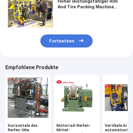
Hoher leistungsfähiger Rim
And Tire Packing Machine
fertigte HMI-Operation 2-
4m/Min Roller Speed
besonders an
Fortsetzen
Empfohlene Produkte
horizontale des
Motorrad-Reifen-
Vertikale Art
Reifen-3Kw
Mittel-
automatische