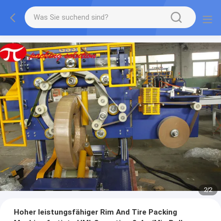
2
/
2
Hoher leistungsfähiger Rim And Tire Packing