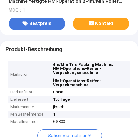
Machine fertigte HMI-Operation 2-4m/Min Roller
Speed besonders an
MOQ：1
Bestpreis
Kontakt
Produkt-Beschreibung
,
4m/Min Tire Packing Machine
HMI-Operations-Reifen-
Verpackungsmaschine
Markieren
,
HMI-Operations-Reifen-
Verpackmaschine
Herkunftsort
China
Lieferzeit
150 Tage
Markenname
jlpack
Min Bestellmenge
1
Modellnummer
GS300
Sehen Sie mehr an