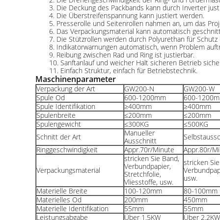
3. Die Deckung des Packbands kann durch Inverter just
4. Die Überstreifenspannung kann justiert werden.
5. Presserolle und Seitenrollen nahmen an, um das Proj
6. Das Verpackungsmaterial kann automatisch geschnit
7. Die Stützrollen werden durch Polyurethan für Schutz 
8. Indikatorwarnungen automatisch, wenn Problem auftri
9. Reibung zwischen Rad und Ring ist justierbar.
10. Sanftanlauf und weicher Halt sicheren Betrieb sicher
11. Einfach Struktur, einfach für Betriebstechnik.
Maschinenparameter
Verpackung der Art
GW200-N
GW200-W
Spule Od
600-1200mm
600-1200
Spule Identifikation
≥400mm
≥400mm
Spulenbreite
≤200mm
≤200mm
Spulengewicht
≤300KG
≤500KG
Manueller
Schnitt der Art
Selbstaussc
Ausschnitt
Ringgeschwindigkeit
Appr.70r/Minute
Appr.80r/M
stricken Sie Band,
stricken Si
Verbundpapier,
Verpackungsmaterial
Verbundpap
Stretchfolie,
usw.
Vliesstoffe, usw.
Materielle Breite
100-120mm
80-100mm
Materielles Od
200mm
450mm
Materielle Identifikation
55mm
55mm
Leistungsabgabe
Über 1.5KW
Über 2.2KW