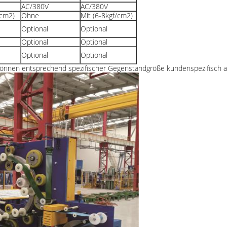
AC/380V
AC/380V
/cm2)
Ohne
Mit (6-8kgf/cm2)
Optional
Optional
Optional
Optional
Optional
Optional
 können entsprechend spezifischer Gegenstandgröße kundenspezifisch a