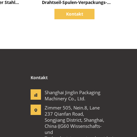
r Stahl-
Drahtseil-Spulen-Verpackungs-
hine-
Maschine 200mm Identifikation Od-
Kontakt
55mm
Kontakt
Shanghai Jinglin Packaging
Machinery Co., Ltd.
Zimmer 505, Nein.8, Lane
237 Qianfan Road,
Songjiang District, Shanghai,
China ((G60 Wissenschafts-
und