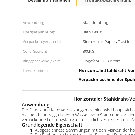
Anwendung:
Stahldrahtring
Energiespannung:
380V/50Hz
Verpackungsmaterial:
Stretchfolie, Papier, Plastik
Coild-Gewicht:
300KG
Ringgeschwindigkeit:
Ungefähr. 20-80r/min
Horizontale Stahldraht-V
Hervorheben:
Verpackmaschine der Spul
Horizontaler Stahldraht-
Anwendung
:
Die Draht- und Kabelverpackungsmaschine wird hauptsächlic
machen beantragt, das vom Wasser, vom Staub und von den Z
verpackende Leistungsfähigkeit erheblich verbessern und Ar
Grundlegende Eigenschaft
:
1.
Ausgezeichnete Sammlungen mit den Marken der hohe
2. Die Drehengeschwindigkeit der Ring- und Fördermasch