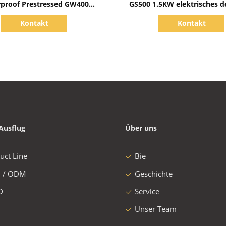
proof Prestressed GW400
GS500 1.5KW elektrisches de
ng-Drahtsteckanschluss-
Draht-Verpackungsmasc
Kontakt
Kontakt
Maschine
gefahren
Ausflug
Über uns
uct Line
Bie
 / ODM
Geschichte
D
Service
Unser Team