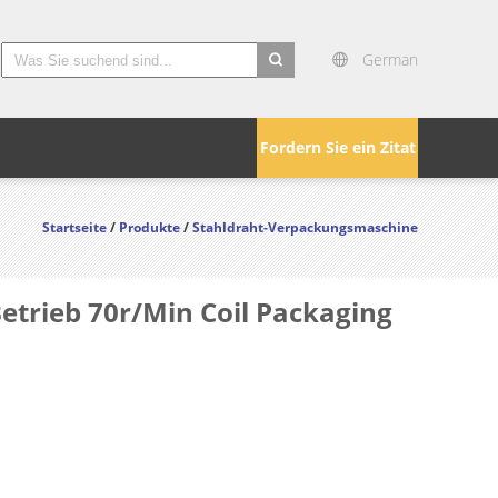
German
search
Fordern Sie ein Zitat
Startseite
/
Produkte
/
Stahldraht-Verpackungsmaschine
trieb 70r/Min Coil Packaging