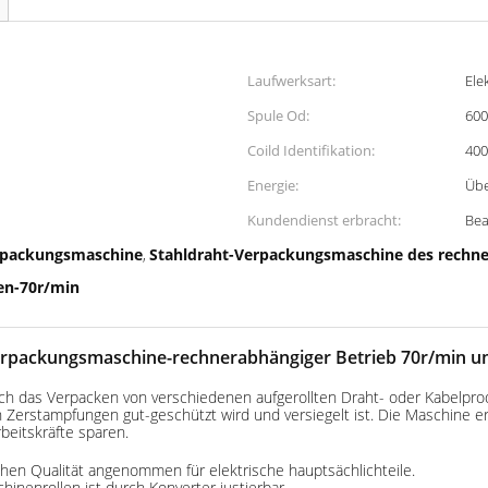
Laufwerksart:
Ele
Spule Od:
60
Coild Identifikation:
40
Energie:
Übe
Kundendienst erbracht:
Bea
erpackungsmaschine
Stahldraht-Verpackungsmaschine des rechne
,
en-70r/min
Verpackungsmaschine-rechnerabhängiger Betrieb 70r/min 
h das Verpacken von verschiedenen aufgerollten Draht- oder Kabelprod
erstampfungen gut-geschützt wird und versiegelt ist. Die Maschine ers
beitskräfte sparen.
n Qualität angenommen für elektrische hauptsächlichteile.
inenrollen ist durch Konverter justierbar.