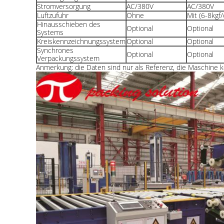
Stromversorgung
AC/380V
AC/380V
Luftzufuhr
Ohne
Mit (6-8kgf
Hinausschieben des
Optional
Optional
Systems
Kreiskennzeichnungssystem
Optional
Optional
Synchrones
Optional
Optional
Verpackungssystem
Anmerkung: die Daten sind nur als Referenz, die Maschine