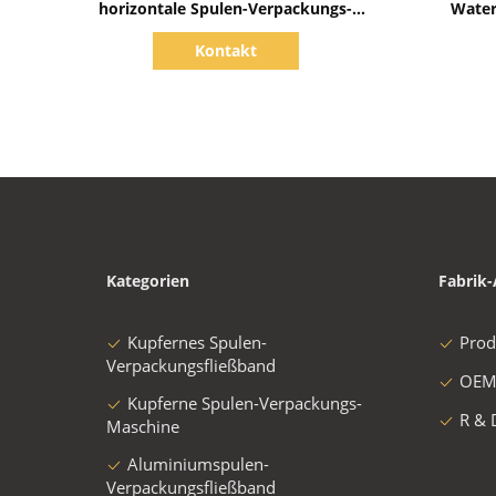
horizontale Spulen-Verpackungs-
Water
Maschine 2500kg 5.0kw automatisch
Stra
Kontakt
Kategorien
Fabrik-
Kupfernes Spulen-
Prod
Verpackungsfließband
OEM
Kupferne Spulen-Verpackungs-
R & 
Maschine
Aluminiumspulen-
Verpackungsfließband