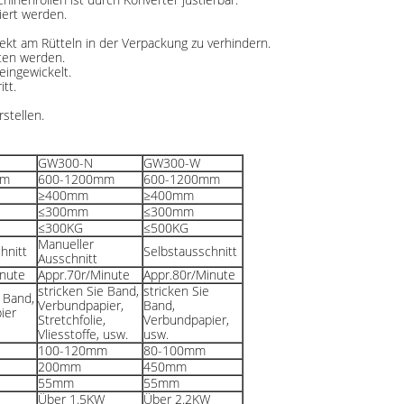
iert werden.
ekt am Rütteln in der Verpackung zu verhindern.
ten werden.
eingewickelt.
tt.
stellen.
GW300-N
GW300-W
mm
600-1200mm
600-1200mm
≥400mm
≥400mm
≤300mm
≤300mm
≤300KG
≤500KG
Manueller
hnitt
Selbstausschnitt
Ausschnitt
inute
Appr.70r/Minute
Appr.80r/Minute
stricken Sie Band,
stricken Sie
e Band,
Verbundpapier,
Band,
ier
Stretchfolie,
Verbundpapier,
Vliesstoffe, usw.
usw.
100-120mm
80-100mm
200mm
450mm
55mm
55mm
Über 1.5KW
Über 2.2KW