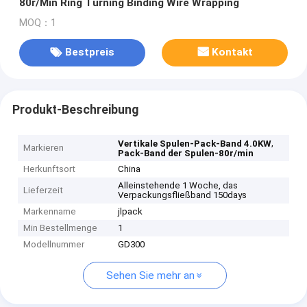
80r/Min Ring Turning Binding Wire Wrapping
MOQ：1
Bestpreis
Kontakt
Produkt-Beschreibung
,
Vertikale Spulen-Pack-Band 4.0KW
Markieren
Pack-Band der Spulen-80r/min
Herkunftsort
China
Alleinstehende 1 Woche, das
Lieferzeit
Verpackungsfließband 150days
Markenname
jlpack
Min Bestellmenge
1
Modellnummer
GD300
Sehen Sie mehr an