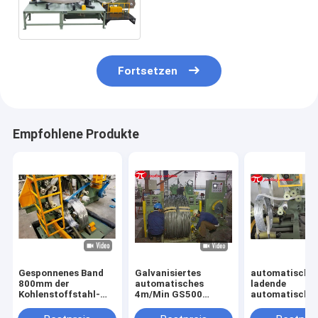
80r/Min Ring Turning
Binding Wire Wrapping
Fortsetzen
Empfohlene Produkte
Gesponnenes Band
Galvanisiertes
automatische
800mm der
automatisches
ladende
Kohlenstoffstahl-
4m/Min GS500
automatische
Draht-
1.5KW elektrisches
Drahtsteckans
Verpackungsmaschine-
der Stahl-Draht-
Maschine 90r/