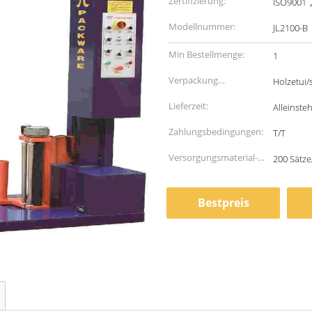
Zertifizierung:
ISO9001
Modellnummer:
JL2100-B
Min Bestellmenge:
1
Verpackung
Holzetui/
Informationen:
Lieferzeit:
Alleinst
Zahlungsbedingungen:
T/T
Versorgungsmaterial-
200 Sätze
Fähigkeit:
Bestpreis