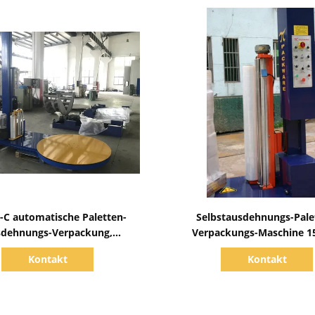
Zeige Details
Zeige Details
-C automatische Paletten-
Selbstausdehnungs-Pale
dehnungs-Verpackung,
Verpackungs-Maschine 1
Stretchfolie-Paletten-
elektrische PLC-Steue
Kontakt
Kontakt
Verpackmaschine