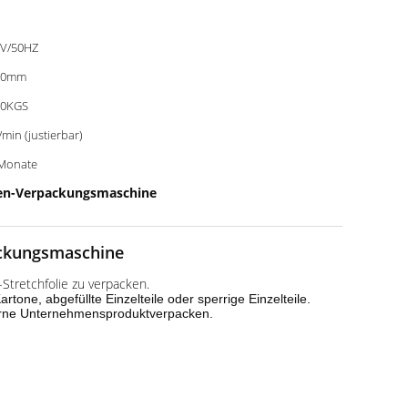
V/50HZ
00mm
00KGS
/min (justierbar)
Monate
tten-Verpackungsmaschine
ackungsmaschine
Stretchfolie zu verpacken.
ne, abgefüllte Einzelteile oder sperrige Einzelteile.
moderne Unternehmensproduktverpacken.