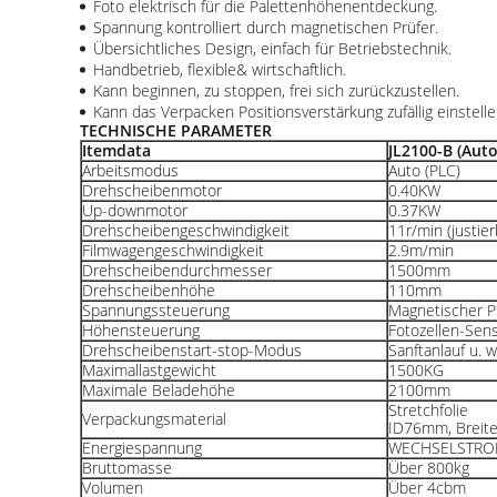
Foto elektrisch für die Palettenhöhenentdeckung.
Spannung kontrolliert durch magnetischen Prüfer.
Übersichtliches Design, einfach für Betriebstechnik.
Handbetrieb, flexible& wirtschaftlich.
Kann beginnen, zu stoppen, frei sich zurückzustellen.
Kann das Verpacken Positionsverstärkung zufällig einstelle
TECHNISCHE PARAMETER
Itemdata
JL2100-B (Auto
Arbeitsmodus
Auto (PLC)
Drehscheibenmotor
0.40KW
Up-downmotor
0.37KW
Drehscheibengeschwindigkeit
11r/min (justier
Filmwagengeschwindigkeit
2.9m/min
Drehscheibendurchmesser
1500mm
Drehscheibenhöhe
110mm
Spannungssteuerung
Magnetischer P
Höhensteuerung
Fotozellen-Sen
Drehscheibenstart-stop-Modus
Sanftanlauf u. 
Maximallastgewicht
1500KG
Maximale Beladehöhe
2100mm
Stretchfolie
Verpackungsmaterial
ID76mm, Breit
Energiespannung
WECHSELSTRO
Bruttomasse
Über 800kg
Volumen
Über 4cbm