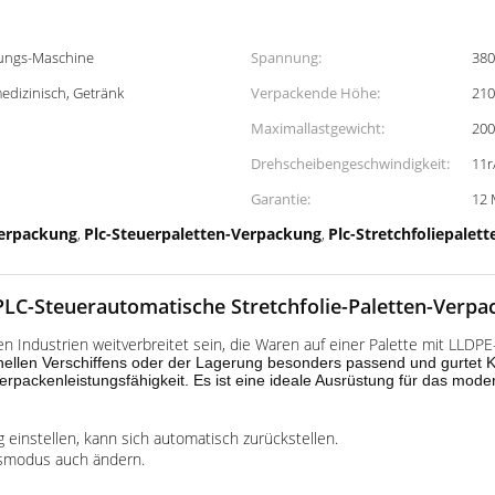
kungs-Maschine
Spannung:
380
edizinisch, Getränk
Verpackende Höhe:
21
Maximallastgewicht:
20
Drehscheibengeschwindigkeit:
11r
Garantie:
12 
Verpackung
Plc-Steuerpaletten-Verpackung
Plc-Stretchfoliepale
,
,
PLC-Steuerautomatische Stretchfolie-Paletten-Verp
Industrien weitverbreitet sein, die Waren auf einer Palette mit LLDPE-
llen Verschiffens oder der Lagerung besonders passend und gurtet Karto
rt Verpackenleistungsfähigkeit. Es ist eine ideale Ausrüstung für das 
g einstellen, kann sich automatisch zurückstellen.
tsmodus auch ändern.