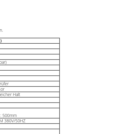
n.
)
bar)
rüfer
sor
weicher Halt
e: 500mm
M 380V/50HZ