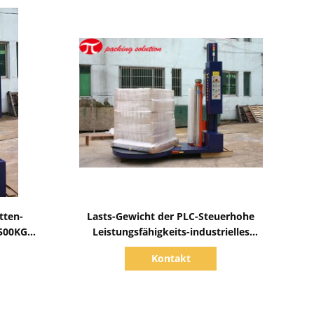
Zeige Details
tten-
Lasts-Gewicht der PLC-Steuerhohe
500KG
Leistungsfähigkeits-industrielles
rung
Paletten-Verpackungs-Maschinen-
Kontakt
2000KG