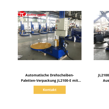
Zeige Details
Automatische Drehscheiben-
JL2100
Paletten-Verpackung JL2100-E mit
Aus
explosionssicherem breiterem Film-
Kontakt
Wagen des Gerät-1200mm