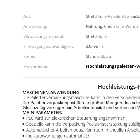
Art:
Stretchfolie-Paletten-Verpac
Anwendung:
Nahrung, Chemikalie, Ware, m
Verpackungsmaterial:
Stretchfolie
Filmwagengeschwindigkeit:
2.9m/min
Farbe:
Standardblau
Hochleistungspaletten-
Hervorheben:
Hochleistungs-
MASCHINEN-ANWENDUNG
Die Palettenverpackungsmaschine kann in den verschiedenen 
Die Palettenverpackung ist für die großen Mengen des schne
Gleichzeitig verringert sie Arbeitsintensität und verbesse
MAIN PARAMETER:
PLC wird zur elektrischen Steuerung angenommen.
Spezielle kann die Verpackung Positionsverstärkung zufälli
Automatischer Arbeitsmodus. Kann zum manuellen Arbei
Indikatorwarnungen automatisch.