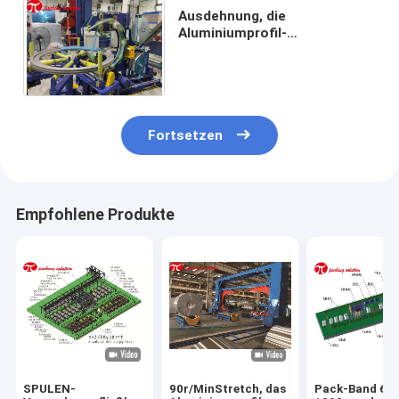
Ausdehnung, die
Aluminiumprofil-
Verpackungsfließband mit
der Lagerung besonders
angefertigt einwickelt
Fortsetzen
Empfohlene Produkte
SPULEN-
90r/MinStretch, das
Pack-Band 60