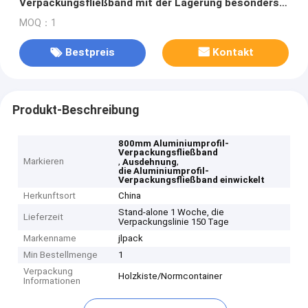
Verpackungsfließband mit der Lagerung besonders
angefertigt einwickelt
MOQ：1
Bestpreis
Kontakt
Produkt-Beschreibung
800mm Aluminiumprofil-
Verpackungsfließband
Markieren
,
,
Ausdehnung
die Aluminiumprofil-
Verpackungsfließband einwickelt
Herkunftsort
China
Stand-alone 1 Woche, die
Lieferzeit
Verpackungslinie 150 Tage
Markenname
jlpack
Min Bestellmenge
1
Verpackung
Holzkiste/Normcontainer
Informationen