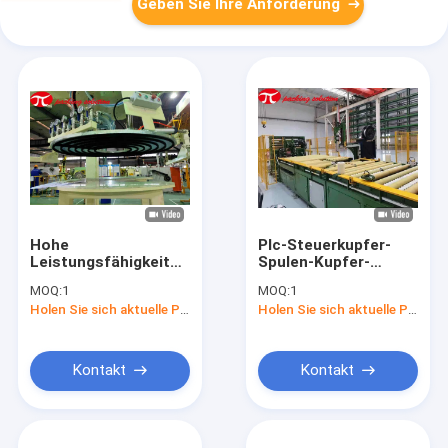
Geben Sie Ihre Anforderung
Hohe
Plc-Steuerkupfer-
Leistungsfähigkeits-
Spulen-Kupfer-
Kupfer-Spulen-
Streifen-
MOQ:
1
MOQ:
1
Verpackungsmaschine
Verpackungsfließband
Holen Sie sich aktuelle Preis
Holen Sie sich aktuelle Preis
mit dem
Standardfarbe Ods
schweißendem
800mm-1500mm
Stapeln und
Breiten-200mm
Umfangskennzeichnungssystem
Kontakt
Kontakt