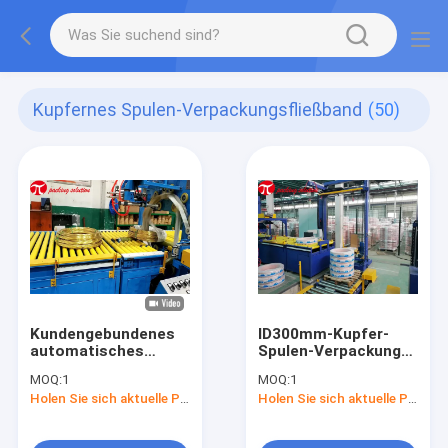
Kupfernes Spulen-Verpackungsfließband
(50)
Kundengebundenes
ID300mm-Kupfer-
automatisches
Spulen-Verpackungs-
kupfernes
Maschine mit
MOQ:
1
MOQ:
1
SpulenVerpackungsfließband
automatische
Holen Sie sich aktuelle Preis
Holen Sie sich aktuelle Preis
mit Wiegen und
Verpackungs-
Verpackungsmaschine
stapelndem System