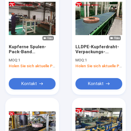
Kupferne Spulen-
LLDPE-Kupferdraht-
Pack-Band
Verpackungs-
Ausrüstung 200KG
Maschine
MOQ:
1
MOQ:
1
mit
automatisches Od
Holen Sie sich aktuelle Preis
Holen Sie sich aktuelle Preis
Umfangskennzeichnungsund
800mm
Palettierungssystem
Kontakt
Kontakt
Haus
Produkte
Über uns