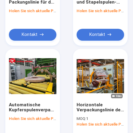
Packungslinie für das
und Stapelspulen-
Stahlspule, die Linie einwickelt
Heben mit
Schnittlinie für
Holen Sie sich aktuelle Preis
Holen Sie sich aktuelle Preis
Verbundpapierband
Stretchfilmverpackungsm
StahlspulenVerpackungsmaschine
Stahldraht-Verpackungsmaschine
Kontakt
Kontakt
Stahlrohr-Verpackungsmaschine
Tragen der Verpackungsmaschine
Rohr-Verpackungsmaschine
Reifenverpackungsmaschine
Spulen-Kipper
Automatische
Horizontale
horizontale Verpackungsmaschine
Kupferspulenverpackungslinie
Verpackungslinie des
mit PLC-
kupfernen Rohrs mit
Holen Sie sich aktuelle Preis
MOQ:
1
Steuerungssystem
Ende stroage System
Paletten-Verpackung
Holen Sie sich aktuelle Preis
für Rohrverpackung