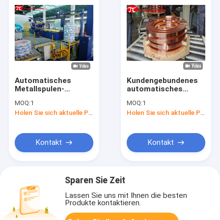
Automatisches
Kundengebundenes
Metallspulen-
automatisches
Verpackungsfließband
kupfernes System
MOQ:
1
MOQ:
1
mit Blasen-Film
des Spulen-
Holen Sie sich aktuelle Preis
Holen Sie sich aktuelle Preis
OD900mm
Verpackungsfließband-
Od 600mm-1200mm
elektrisches
gefahren und Stapeln
Kontakt
Kontakt
Sparen Sie Zeit
Lassen Sie uns mit Ihnen die besten
Produkte kontaktieren.