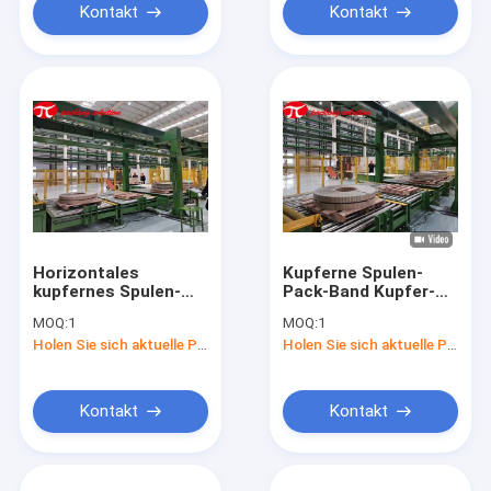
Kontakt
Kontakt
Horizontales
Kupferne Spulen-
kupfernes Spulen-
Pack-Band Kupfer-
Verpackungsfließband
Band-Spulen-
MOQ:
1
MOQ:
1
380V mit Maschine
Verpackungs-
Holen Sie sich aktuelle Preis
Holen Sie sich aktuelle Preis
Tumstile, der
Maschine
Verpackung und
Identifikation 800mm
Stapelns des
Systems
Kontakt
Kontakt