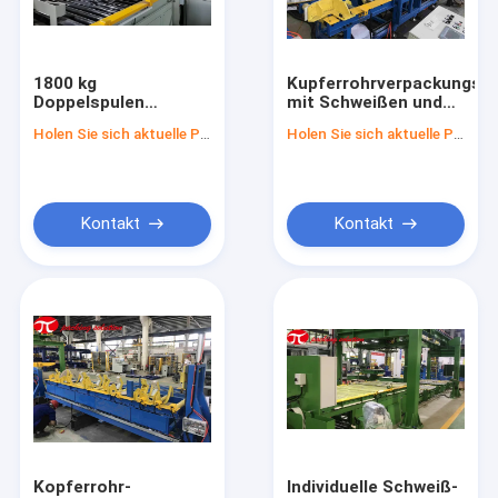
Fabrik-Ausflug
Qualitätskontrolle
1800 kg
Kupferrohrverpackungslin
Doppelspulen
mit Schweißen und
Treten Sie mit uns in Verbindung
Kupferspulen
Stapeln
Holen Sie sich aktuelle Preis
Holen Sie sich aktuelle Preis
Verpackungslinie mit
fortgeschrittenem
Nachrichten
PLC-System
Fordern Sie ein Zitat
Kontakt
Kontakt
Kupfernes Spulen-Verpackungsfließband
Kupferne Spulen-Verpackungs-Maschine
Aluminiumspulen-Verpackungsfließband
Aluminiumspulen-Verpackungs-Maschine
Kopferrohr-
Individuelle Schweiß-