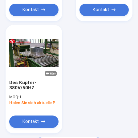
Kontakt
Kontakt
Des Kupfer-
380V/50HZ
Stretchfolie Spulen-
MOQ:
1
der
Holen Sie sich aktuelle Preis
Verpackungsmaschine-
LLDPE/Verbundpapierverpackung
Kontakt